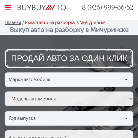
8 (926) 999-66-52
М
е
н
ю
/
Главная
Выкуп авто на разборку в Мичуринске
Выкуп авто на разборку в Мичуринске
ПРОДАЙ АВТО ЗА ОДИН КЛИК