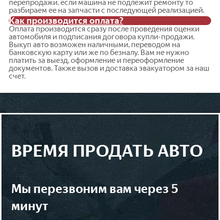
перепродажи, если машина не подлежит ремонту то
разбираем ее на запчасти с последующей реализацией.
Как производится оплата?
Оплата производится сразу после проведения оценки
автомобиля и подписания договора купли-продажи.
Выкуп авто возможен наличными, переводом на
банковскую карту или же по безналу. Вам не нужно
платить за выезд, оформление и переоформление
документов. Также вызов и доставка эвакуатором за наш
счет.
ВРЕМЯ ПРОДАТЬ АВТО
мы перезвоним вам через 5
минут