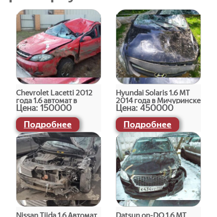
Chevrolet Lacetti 2012
Hyundai Solaris 1.6 МТ
года 1.6 автомат в
2014 года в Мичуринске
Цена:
150000
Цена:
450000
Мичуринске
Подробнее
Подробнее
Nissan Tiida 1.6 Автомат
Datsun on-DO 1.6 МТ